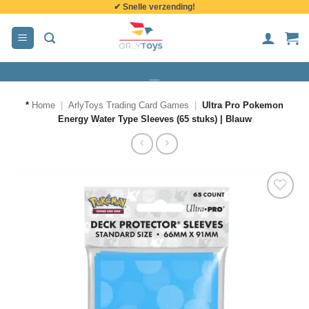
✔ Snelle verzending!
de
inhoud
*
Home
|
ArlyToys Trading Card Games
|
Ultra Pro Pokemon
Energy Water Type Sleeves (65 stuks) | Blauw