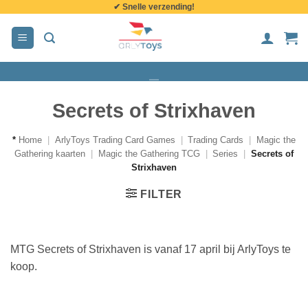
✔ Snelle verzending!
de
inhoud
Secrets of Strixhaven
*
Home
|
ArlyToys Trading Card Games
|
Trading Cards
|
Magic the
Gathering kaarten
|
Magic the Gathering TCG
|
Series
|
Secrets of
Strixhaven
FILTER
MTG Secrets of Strixhaven is vanaf 17 april bij ArlyToys te
koop.