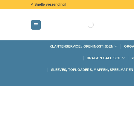
de
✔ Snelle verzending!
inhoud
KLANTENSERVICE / OPENINGSTIJDEN
ORGA
DRAGON BALL SCG
Y
SLEEVES, TOPLOADERS, MAPPEN, SPEELMAT E