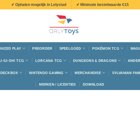
✔ Ophalen mogelijk in Lelystad
✔ Minimale bestelwaarde €15
NIZED PLAY
PREORDER
SPEELGOED
POKÉMON TCG
MAGI
U-GI-OH! TCG
LORCANA TCG
DUNGEONS & DRAGONS
ANDER
N DECKBOX
NINTENDO GAMING
MERCHANDISE
SYLVANIAN FAM
MERKEN / LICENTIES
DOWNLOAD