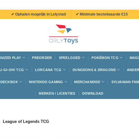
✔ Ophalen mogelijk in Lelystad
✔ Minimale bestelwaarde €15
NIZED PLAY
PREORDER
SPEELGOED
POKÉMON TCG
MAGI
U-GI-OH! TCG
LORCANA TCG
DUNGEONS & DRAGONS
ANDER
N DECKBOX
NINTENDO GAMING
MERCHANDISE
SYLVANIAN FAM
MERKEN / LICENTIES
DOWNLOAD
|
League of Legends TCG