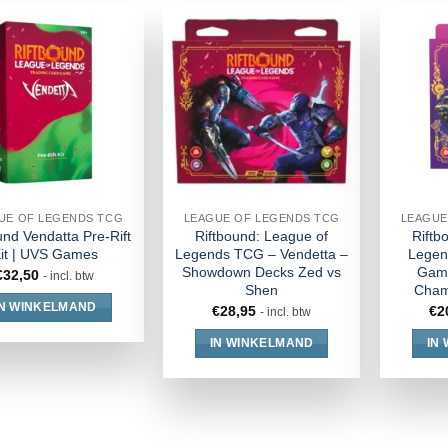
UE OF LEGENDS TCG
LEAGUE OF LEGENDS TCG
LEAGUE
und Vendatta Pre-Rift
Riftbound: League of
Riftb
it | UVS Games
Legends TCG – Vendetta –
Legen
Showdown Decks Zed vs
Game
€
32,50
- incl. btw
Shen
Cham
IN WINKELMAND
€
28,95
€
2
- incl. btw
IN WINKELMAND
IN