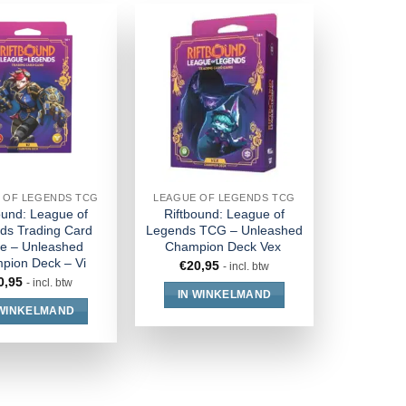
 OF LEGENDS TCG
LEAGUE OF LEGENDS TCG
ound: League of
Riftbound: League of
ds Trading Card
Legends TCG – Unleashed
 – Unleashed
Champion Deck Vex
pion Deck – Vi
€
20,95
- incl. btw
0,95
- incl. btw
IN WINKELMAND
 WINKELMAND