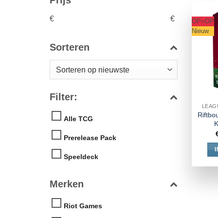
Prijs
€
€
OP=OP
Nieuw
Sorteren
Filter:
LEAG
Riftbo
Alle TCG
K
Prerelease Pack
Speeldeck
Merken
Riot Games