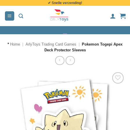
✔ Snelle verzending!
de
inhoud
*
Home
|
ArlyToys Trading Card Games
|
Pokemon Togepi Apex
Deck Protector Sleeves