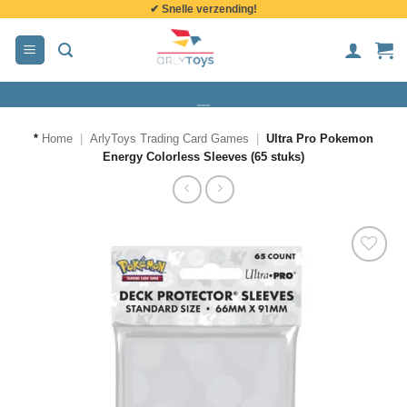
✔ Snelle verzending!
de
inhoud
*
Home
|
ArlyToys Trading Card Games
|
Ultra Pro Pokemon
Energy Colorless Sleeves (65 stuks)