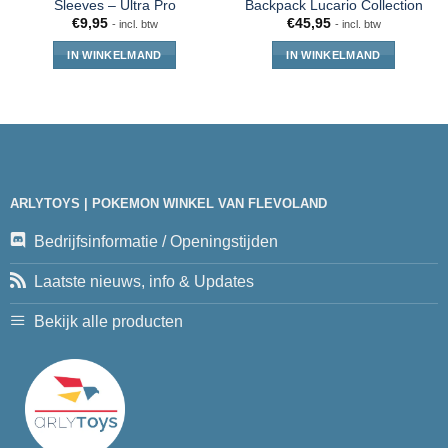
Sleeves – Ultra Pro
Backpack Lucario Collection
€
9,95
€
45,95
- incl. btw
- incl. btw
IN WINKELMAND
IN WINKELMAND
ARLYTOYS | POKEMON WINKEL VAN FLEVOLAND
Bedrijfsinformatie / Openingstijden
Laatste nieuws, info & Updates
Bekijk alle producten