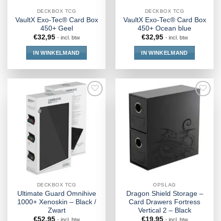
DECKBOX TCG
DECKBOX TCG
VaultX Exo-Tec® Card Box
VaultX Exo-Tec® Card Box
450+ Geel
450+ Ocean blue
€
32,95
€
32,95
- incl. btw
- incl. btw
IN WINKELMAND
IN WINKELMAND
DECKBOX TCG
OPSLAG
Ultimate Guard Omnihive
Dragon Shield Storage –
1000+ Xenoskin – Black /
Card Drawers Fortress
Zwart
Vertical 2 – Black
€
52,95
€
19,95
- incl. btw
- incl. btw