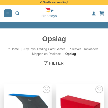
✔ Snelle verzending!
de
inhoud
Opslag
*
Home
|
ArlyToys Trading Card Games
|
Sleeves, Toploaders,
Mappen en Deckbox
|
Opslag
FILTER