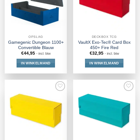
OPSLAG
DECKBOX TCG
Gamegenic Dungeon 1100+
VaultX Exo-Tec® Card Box
Convertible Blauw
450+ Fire Red
€
44,95
€
32,95
- incl. btw
- incl. btw
IN WINKELMAND
IN WINKELMAND