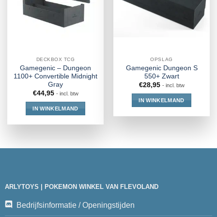
DECKBOX TCG
OPSLAG
Gamegenic – Dungeon
Gamegenic Dungeon S
1100+ Convertible Midnight
550+ Zwart
Gray
€
28,95
- incl. btw
€
44,95
- incl. btw
IN WINKELMAND
IN WINKELMAND
ARLYTOYS | POKEMON WINKEL VAN FLEVOLAND
Bedrijfsinformatie / Openingstijden