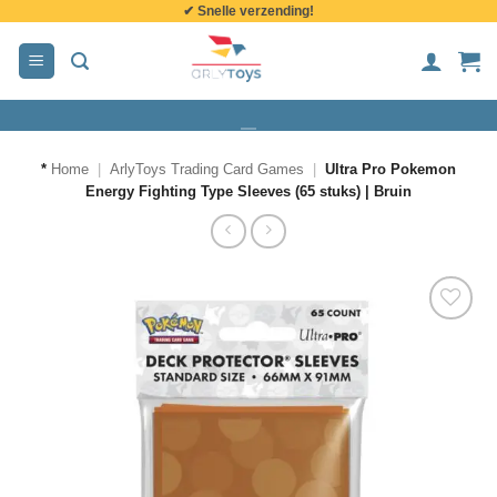
✔ Snelle verzending!
de
inhoud
*
Home
|
ArlyToys Trading Card Games
|
Ultra Pro Pokemon
Energy Fighting Type Sleeves (65 stuks) | Bruin