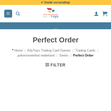
✔ Snelle verzending!
de
inhoud
Perfect Order
*
Home
|
ArlyToys Trading Card Games
|
Trading Cards
|
pokemonwinkel nederland
|
Series
|
Perfect Order
FILTER