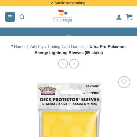
✔ Snelle verzending!
de
inhoud
*
Home
|
ArlyToys Trading Card Games
|
Ultra Pro Pokemon
Energy Lightning Sleeves (65 stuks)