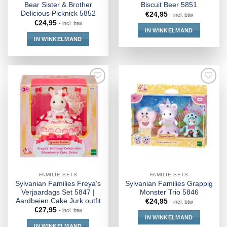
Bear Sister & Brother
Biscuit Beer 5851
Delicious Picknick 5852
€
24,95
- incl. btw
€
24,95
- incl. btw
IN WINKELMAND
IN WINKELMAND
FAMILIE SETS
FAMILIE SETS
Sylvanian Families Freya’s
Sylvanian Families Grappig
Verjaardags Set 5847 |
Monster Trio 5846
Aardbeien Cake Jurk outfit
€
24,95
- incl. btw
€
27,95
- incl. btw
IN WINKELMAND
IN WINKELMAND