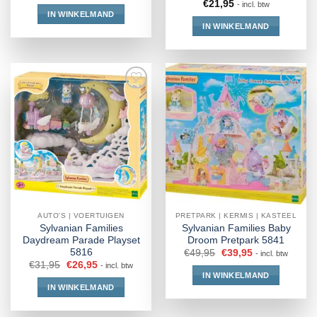
€
21,95
- incl. btw
IN WINKELMAND
IN WINKELMAND
AUTO'S | VOERTUIGEN
PRETPARK | KERMIS | KASTEEL
Sylvanian Families
Sylvanian Families Baby
Daydream Parade Playset
Droom Pretpark 5841
5816
€
49,95
€
39,95
- incl. btw
€
31,95
€
26,95
- incl. btw
IN WINKELMAND
IN WINKELMAND