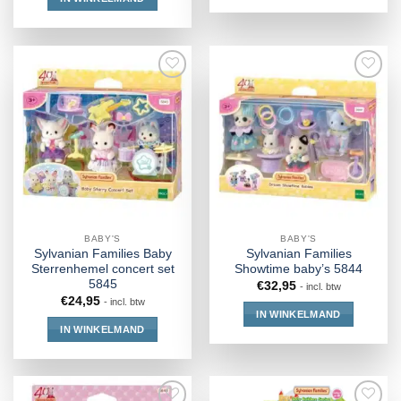
BABY'S
BABY'S
Sylvanian Families Baby
Sylvanian Families
Sterrenhemel concert set
Showtime baby’s 5844
5845
€
32,95
- incl. btw
€
24,95
- incl. btw
IN WINKELMAND
IN WINKELMAND