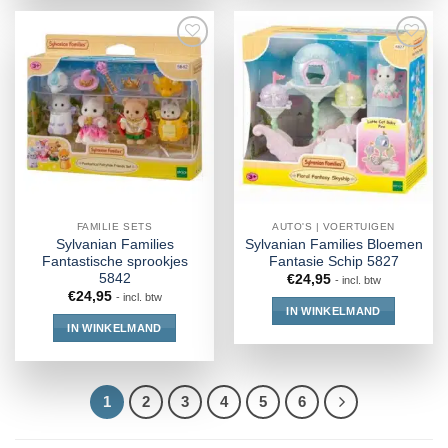
FAMILIE SETS
AUTO'S | VOERTUIGEN
Sylvanian Families
Sylvanian Families Bloemen
Fantastische sprookjes
Fantasie Schip 5827
5842
€
24,95
- incl. btw
€
24,95
- incl. btw
IN WINKELMAND
IN WINKELMAND
1
2
3
4
5
6