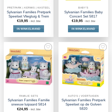
PRETPARK | KERMIS | KASTEEL
BABY'S
Sylvanian Families Pretpark
Sylvanian Families Baby
Speelset Vliegtuig & Trein
Concert Set 5817
€
19,95
€
19,95
- incl. btw
- incl. btw
IN WINKELMAND
IN WINKELMAND
FAMILIE SETS
AUTO'S | VOERTUIGEN
Sylvanian Families Familie
Sylvanian Families Pretpark
sneeuw luipaard 5814
Speelset op de Golven
5820
€
24,95
- incl. btw