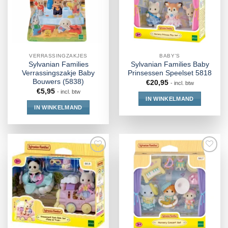
VERRASSINGZAKJES
BABY'S
Sylvanian Families
Sylvanian Families Baby
Verrassingszakje Baby
Prinsessen Speelset 5818
Bouwers (5838)
€
20,95
- incl. btw
€
5,95
- incl. btw
IN WINKELMAND
IN WINKELMAND