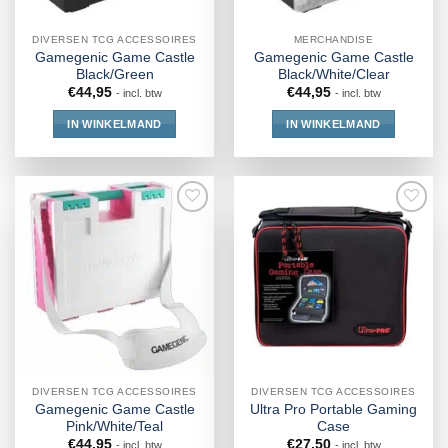
DIVERSEN TCG ACCESSOIRES
MERCHANDISE
Gamegenic Game Castle
Gamegenic Game Castle
Black/Green
Black/White/Clear
€
44,95
€
44,95
- incl. btw
- incl. btw
IN WINKELMAND
IN WINKELMAND
DIVERSEN TCG ACCESSOIRES
DIVERSEN TCG ACCESSOIRES
Gamegenic Game Castle
Ultra Pro Portable Gaming
Pink/White/Teal
Case
€
44,95
€
27,50
- incl. btw
- incl. btw