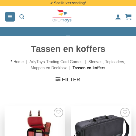
✔ Snelle verzending!
de
inhoud
Tassen en koffers
*
Home
|
ArlyToys Trading Card Games
|
Sleeves, Toploaders,
Mappen en Deckbox
|
Tassen en koffers
FILTER