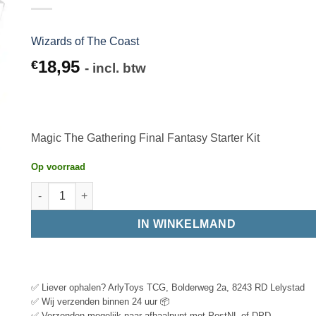
Wizards of The Coast
18,95
€
- incl. btw
Magic The Gathering Final Fantasy Starter Kit
Op voorraad
IN WINKELMAND
✅ Liever ophalen? ArlyToys TCG, Bolderweg 2a, 8243 RD Lelystad
✅ Wij verzenden binnen 24 uur 📦
✅ Verzenden mogelijk naar afhaalpunt met PostNL of DPD