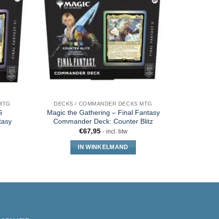
MTG
DECKS / COMMANDER DECKS MTG
G
Magic the Gathering – Final Fantasy
tasy
Commander Deck: Counter Blitz
€
67,95
- incl. btw
IN WINKELMAND