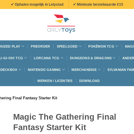
✔ Ophalen mogelijk in Lelystad
✔ Minimale bestelwaarde €15
NIZED PLAY
PREORDER
SPEELGOED
POKÉMON TCG
MAGI
U-GI-OH! TCG
LORCANA TCG
DUNGEONS & DRAGONS
ANDER
N DECKBOX
NINTENDO GAMING
MERCHANDISE
SYLVANIAN FAM
MERKEN / LICENTIES
DOWNLOAD
ering Final Fantasy Starter Kit
Magic The Gathering Final
Fantasy Starter Kit