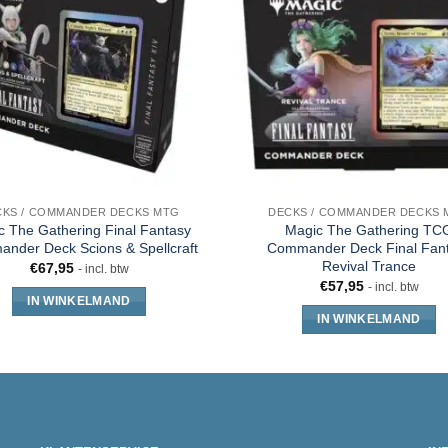
CKS / COMMANDER DECKS MTG
DECKS / COMMANDER DECKS 
c The Gathering Final Fantasy
Magic The Gathering TC
nder Deck Scions & Spellcraft
Commander Deck Final Fan
Revival Trance
€
67,95
- incl. btw
€
57,95
- incl. btw
IN WINKELMAND
IN WINKELMAND