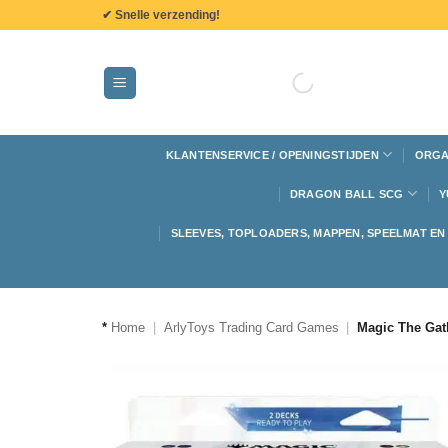
de
✔ Snelle verzending!
inhoud
KLANTENSERVICE / OPENINGSTIJDEN
ORGA
DRAGON BALL SCG
Y
SLEEVES, TOPLOADERS, MAPPEN, SPEELMAT E
*
Home
|
ArlyToys Trading Card Games
|
Magic The Gath