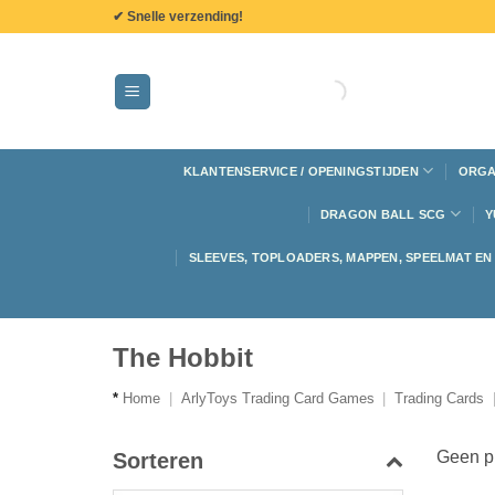
de
✔ Snelle verzending!
inhoud
KLANTENSERVICE / OPENINGSTIJDEN
ORGA
DRAGON BALL SCG
Y
SLEEVES, TOPLOADERS, MAPPEN, SPEELMAT E
The Hobbit
*
Home
|
ArlyToys Trading Card Games
|
Trading Cards
Geen pr
Sorteren