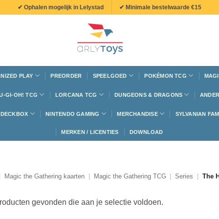
✔ Ophalen mogelijk in Lelystad
✔ Minimale bestelwaarde €15
NIZED PLAY
PREORDER
SPEELGOED
POKÉMON TCG
MAGI
U-GI-OH! TCG
LORCANA TCG
DUNGEONS & DRAGONS
ANDER
N DECKBOX
NINTENDO GAMING
MERCHANDISE
SYLVANIAN FAM
MERKEN / LICENTIES
DOWNLOAD
|
Magic the Gathering kaarten
|
Magic the Gathering TCG
|
Series
|
The H
oducten gevonden die aan je selectie voldoen.