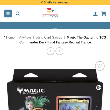
✔ Snelle verzending!
de
inhoud
*
Home
|
ArlyToys Trading Card Games
|
Magic The Gathering TCG
Commander Deck Final Fantasy Revival Trance