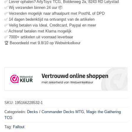
✅ Liever ophalen? ArlyToys TCG, Bolderweg 2a, 8243 RD Lelystad
✅ Wij verzenden binnen 24 uur 📦
✅ Verzenden mogelijk naar afhaalpunt met PostNL of DPD
✅ 14 dagen bedenktijd na ontvangst van de artikelen
✅ Veilig betalen via Ideal, Creditcard, Paypal en meer
✅ Achteraf betalen met Klarna mogelijk
✅ 7000+ artikelen uit voorraad leverbaar
🏆 Beoordeeld met 9.8/10 op Webwinkelkeur
SKU:
195166228532-1
Categorieën:
Decks / Commander Decks MTG
,
Magic the Gathering
TCG
Tag:
Fallout