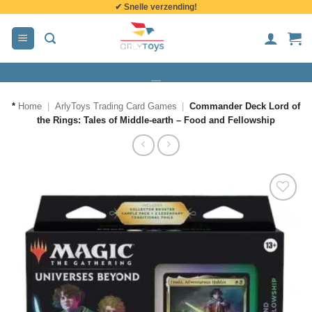
✔ Snelle verzending!
de
inhoud
*
Home
|
ArlyToys Trading Card Games
|
Commander Deck Lord of
the Rings: Tales of Middle-earth – Food and Fellowship