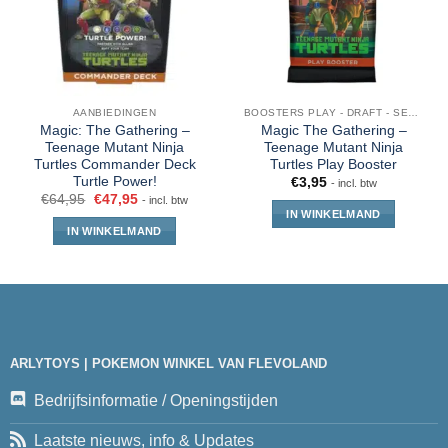
AANBIEDINGEN
BOOSTERS PLAY - DRAFT - SET - COLLECTOR - JUMPSTART
Magic: The Gathering –
Magic The Gathering –
Teenage Mutant Ninja
Teenage Mutant Ninja
Turtles Commander Deck
Turtles Play Booster
Turtle Power!
€
3,95
- incl. btw
€
64,95
€
47,95
- incl. btw
IN WINKELMAND
IN WINKELMAND
ARLYTOYS | POKEMON WINKEL VAN FLEVOLAND
Bedrijfsinformatie / Openingstijden
Laatste nieuws, info & Updates