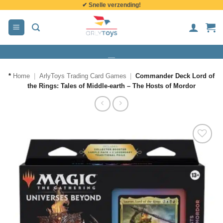
✔ Snelle verzending!
de
inhoud
*
Home
|
ArlyToys Trading Card Games
|
Commander Deck Lord of
the Rings: Tales of Middle-earth – The Hosts of Mordor