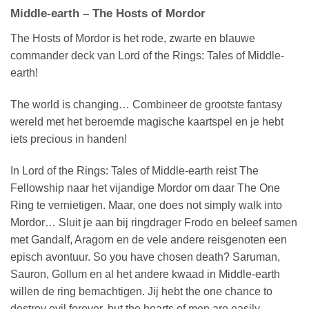
Middle-earth – The Hosts of Mordor
The Hosts of Mordor is het rode, zwarte en blauwe
commander deck van Lord of the Rings: Tales of Middle-
earth!
The world is changing… Combineer de grootste fantasy
wereld met het beroemde magische kaartspel en je hebt
iets precious in handen!
In Lord of the Rings: Tales of Middle-earth reist The
Fellowship naar het vijandige Mordor om daar The One
Ring te vernietigen. Maar, one does not simply walk into
Mordor… Sluit je aan bij ringdrager Frodo en beleef samen
met Gandalf, Aragorn en de vele andere reisgenoten een
episch avontuur. So you have chosen death? Saruman,
Sauron, Gollum en al het andere kwaad in Middle-earth
willen de ring bemachtigen. Jij hebt the one chance to
destroy evil forever, but the hearts of men are easily