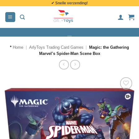
✔ Snelle verzending!
de
inhoud
*
Home
|
ArlyToys Trading Card Games
|
Magic: the Gathering
Marvel’s Spider-Man Scene Box