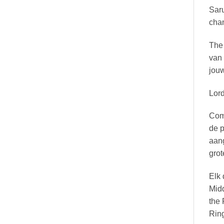
Saru
chan
The 
van 
jou
Lord
Comm
de p
aan
grot
Elk 
Midd
the 
Ring