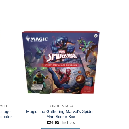
BOOSTERS PLAY - DRAFT - SET - COLLECTOR - JUMPSTART
BUNDLES MTG
eenage
Magic: the Gathering Marvel’s Spider-
Magic: 
Booster
Man Scene Box
Mutan
€
26,95
- incl. btw