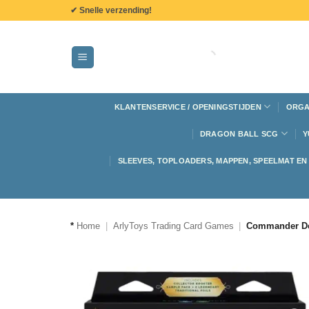
de
✔ Snelle verzending!
inhoud
KLANTENSERVICE / OPENINGSTIJDEN
ORGA
DRAGON BALL SCG
Y
SLEEVES, TOPLOADERS, MAPPEN, SPEELMAT E
*
Home
|
ArlyToys Trading Card Games
|
Commander Dec