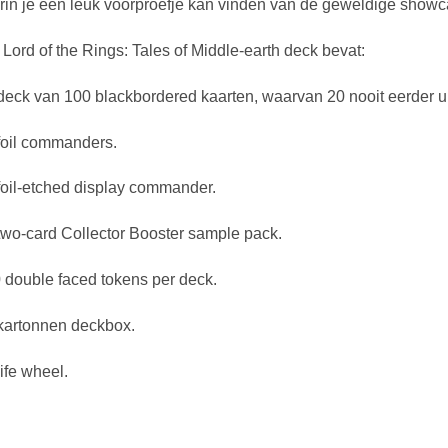
in je een leuk voorproefje kan vinden van de geweldige showca
Lord of the Rings: Tales of Middle-earth deck bevat:
deck van 100 blackbordered kaarten, waarvan 20 nooit eerder u
foil commanders.
foil-etched display commander.
two-card Collector Booster sample pack.
 double faced tokens per deck.
kartonnen deckbox.
life wheel.