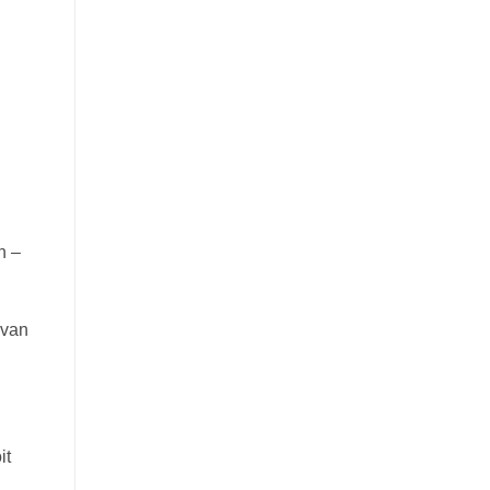
h –
 van
it