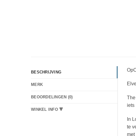
OpC
BESCHRIJVING
Elve
MERK
BEOORDELINGEN (0)
The 
iets
WINKEL INFO 🔻
In L
te v
met 