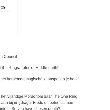
 TCG
en Council
the Rings: Tales of Middle-earth!
 het beroemde magische kaartspel en je hebt
aar het vijandige Mordor om daar The One Ring
e aan bij ringdrager Frodo en beleef samen
ontuur. So you have chosen death?