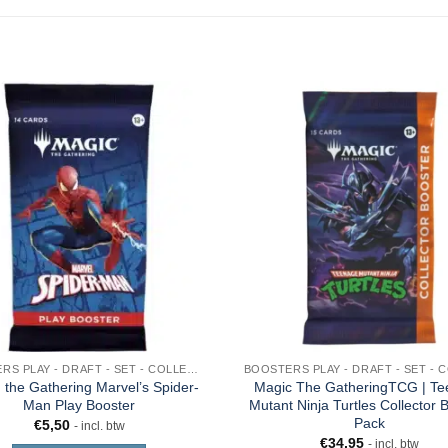
BOOSTERS PLAY - DRAFT - SET - COLLECTOR - JUMPSTART
 the Gathering Marvel’s Spider-
Magic The GatheringTCG | T
Man Play Booster
Mutant Ninja Turtles Collector 
Pack
€
5,50
- incl. btw
€
34,95
- incl. btw