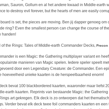
man, Sauron, Gollum en al het andere kwaad in Middle-earth wi
ce to destroy evil forever, but the hearts of men are easily corru
board is set, the pieces are moving. Ben jij dapper genoeg om d
de ring? Even the smallest person can change the course of the 
w handen!
 of the Rings: Tales of Middle-earth Commander Decks,
Precon
ander is een Magic: the Gathering multiplayer variant en heeft 
opulairste manieren van Magic spelen. Iedere speler speelt me
gevoerd door een Legendary Creature: de Commander. Een episc
e hoeveelheid unieke kaarten is de herspeelbaarheid enorm!
deck bevat 100 blackbordered kaarten, waaronder maar liefst 20
le-earth kaarten. Reprints van bestaande Magic: the Gatherin
Rings art gekregen. Elk deck is zo ontworpen dat het thematisch 
s. Verder bevat elk deck twee foil commanders kaarten en een