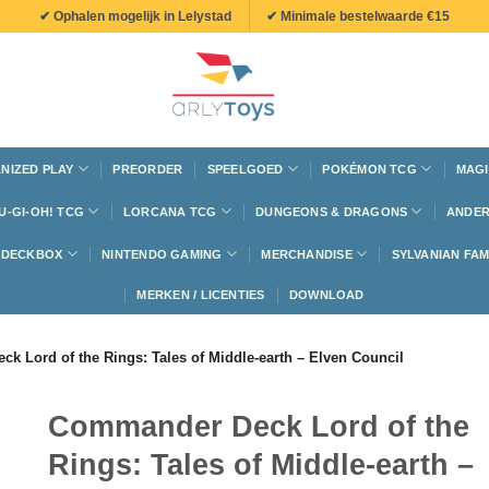
✔ Ophalen mogelijk in Lelystad
✔ Minimale bestelwaarde €15
NIZED PLAY
PREORDER
SPEELGOED
POKÉMON TCG
MAGI
U-GI-OH! TCG
LORCANA TCG
DUNGEONS & DRAGONS
ANDER
N DECKBOX
NINTENDO GAMING
MERCHANDISE
SYLVANIAN FAM
MERKEN / LICENTIES
DOWNLOAD
k Lord of the Rings: Tales of Middle-earth – Elven Council
Commander Deck Lord of the
Rings: Tales of Middle-earth –