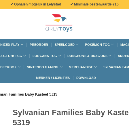
✔ Ophalen mogelijk in Lelystad
✔ Minimale bestelwaarde €15
NIZED PLAY
PREORDER
SPEELGOED
POKÉMON TCG
MAGI
U-GI-OH! TCG
LORCANA TCG
DUNGEONS & DRAGONS
ANDER
N DECKBOX
NINTENDO GAMING
MERCHANDISE
SYLVANIAN FAM
MERKEN / LICENTIES
DOWNLOAD
nian Families Baby Kasteel 5319
Sylvanian Families Baby Kaste
5319