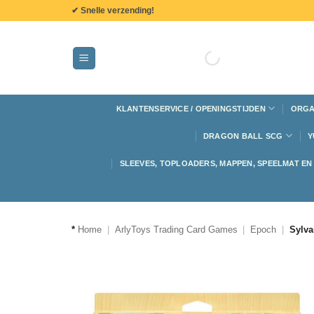
de
✔ Snelle verzending!
inhoud
KLANTENSERVICE / OPENINGSTIJDEN
ORGA
DRAGON BALL SCG
Y
SLEEVES, TOPLOADERS, MAPPEN, SPEELMAT E
*
Home
|
ArlyToys Trading Card Games
|
Epoch
|
Sylva