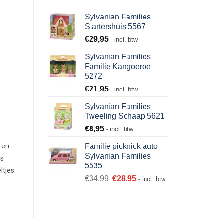
Sylvanian Families
Startershuis 5567
€
29,95
- incl. btw
Sylvanian Families
Familie Kangoeroe
5272
€
21,95
- incl. btw
Sylvanian Families
Tweeling Schaap 5621
€
8,95
- incl. btw
ren
Familie picknick auto
Sylvanian Families
is
5535
ltjes.
€
34,99
€
28,95
- incl. btw