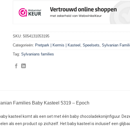
SKU:
5054131053195
Categorieën:
Pretpark | Kermis | Kasteel
,
Speelsets
,
Sylvanian Famil
Tag:
Sylvanians families
vanian Families Baby Kasteel 5319 – Epoch
baby kasteel komt als een set met één baby chocoladekonijnfiguur. Dez
pelen als een product op zichzelf. Het baby kasteel is inclusief een glij