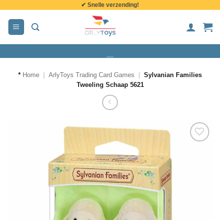
✔ Snelle verzending!
de
inhoud
*
Home
|
ArlyToys Trading Card Games
|
Sylvanian Families
Tweeling Schaap 5621