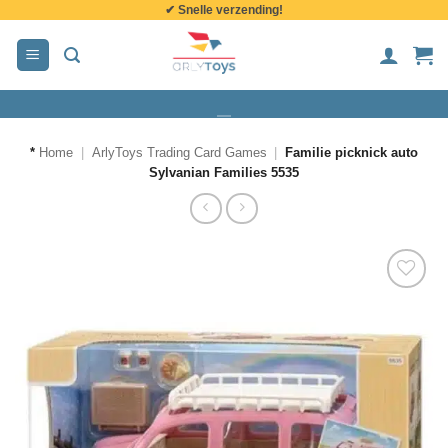
✔ Snelle verzending!
de
inhoud
*
Home
|
ArlyToys Trading Card Games
|
Familie picknick auto
Sylvanian Families 5535