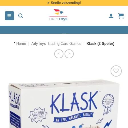
✔ Snelle verzending!
de
inhoud
*
Home
|
ArlyToys Trading Card Games
|
Klask (2 Speler)