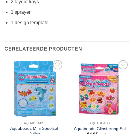
2 layout trays
1 sprayer
1 design template
GERELATEERDE PRODUCTEN
AQUABEADS
AQUABEADS
Aquabeads Mini Speelset
Aquabeads Glinsterring Set
Dolfijn