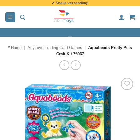
✔ Snelle verzending!
de
inhoud
*
Home
|
ArlyToys Trading Card Games
|
Aquabeads Pretty Pets
Craft Kit 35067