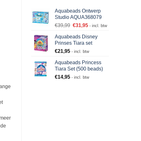
Aquabeads Ontwerp
Studio AQUA368079
€
39,99
€
31,95
- incl. btw
Aquabeads Disney
Prinses Tiara set
€
21,95
- incl. btw
Aquabeads Princess
Tiara Set (500 beads)
€
14,95
- incl. btw
lange
et
 meer
 de