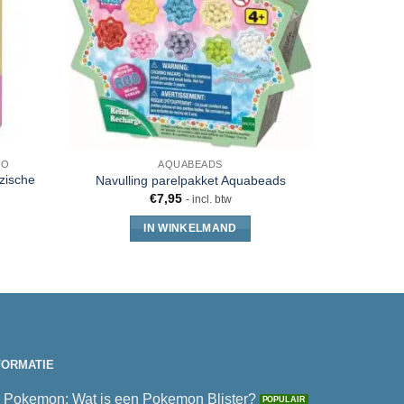
RO
AQUABEADS
rzische
Navulling parelpakket Aquabeads
L
€
7,95
- incl. btw
IN WINKELMAND
FORMATIE
Pokemon: Wat is een Pokemon Blister?