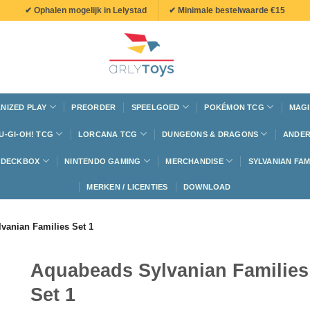
✔ Ophalen mogelijk in Lelystad
✔ Minimale bestelwaarde €15
NIZED PLAY
PREORDER
SPEELGOED
POKÉMON TCG
MAGI
U-GI-OH! TCG
LORCANA TCG
DUNGEONS & DRAGONS
ANDER
N DECKBOX
NINTENDO GAMING
MERCHANDISE
SYLVANIAN FAM
MERKEN / LICENTIES
DOWNLOAD
vanian Families Set 1
Aquabeads Sylvanian Families
Set 1