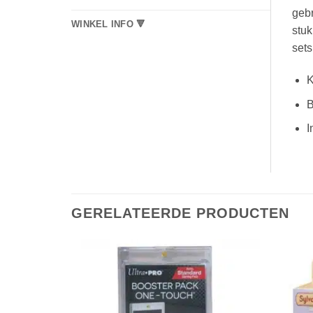
gebr
WINKEL INFO 🔻
stu
sets
K
B
I
GERELATEERDE PRODUCTEN