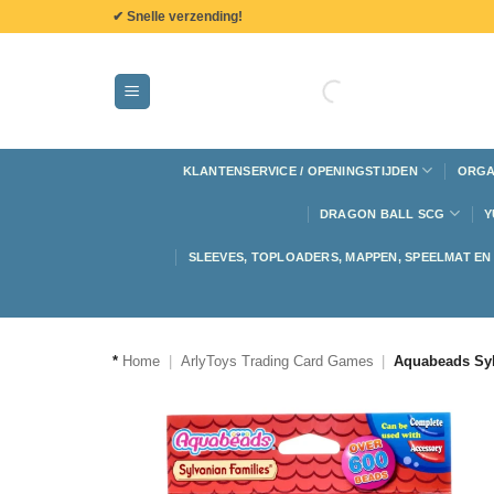
de
✔ Snelle verzending!
inhoud
KLANTENSERVICE / OPENINGSTIJDEN
ORGA
DRAGON BALL SCG
Y
SLEEVES, TOPLOADERS, MAPPEN, SPEELMAT E
*
Home
|
ArlyToys Trading Card Games
|
Aquabeads Syl