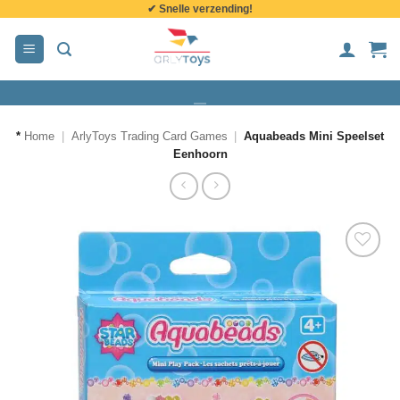
✔ Snelle verzending!
de
inhoud
*
Home
|
ArlyToys Trading Card Games
|
Aquabeads Mini Speelset
Eenhoorn