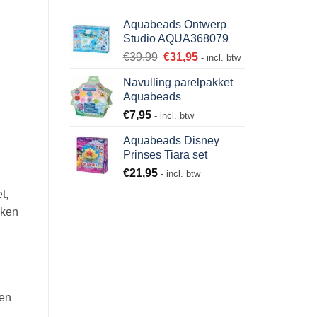
Aquabeads Ontwerp
Studio AQUA368079
€
39,99
€
31,95
- incl. btw
Navulling parelpakket
Aquabeads
€
7,95
- incl. btw
Aquabeads Disney
Prinses Tiara set
€
21,95
- incl. btw
t,
kken
 en