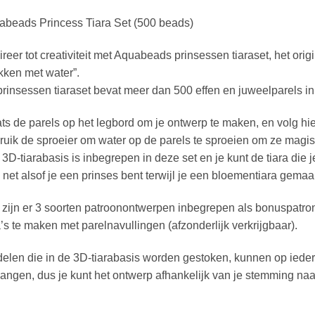
abeads Princess Tiara Set (500 beads)
ireer tot creativiteit met Aquabeads prinsessen tiaraset, het or
kken met water”.
rinsessen tiaraset bevat meer dan 500 effen en juweelparels in
ts de parels op het legbord om je ontwerp te maken, en volg hie
uik de sproeier om water op de parels te sproeien om ze magisc
3D-tiarabasis is inbegrepen in deze set en je kunt de tiara die 
net alsof je een prinses bent terwijl je een bloementiara gema
zijn er 3 soorten patroonontwerpen inbegrepen als bonuspatro
a’s te maken met parelnavullingen (afzonderlijk verkrijgbaar).
elen die in de 3D-tiarabasis worden gestoken, kunnen op iede
angen, dus je kunt het ontwerp afhankelijk van je stemming na