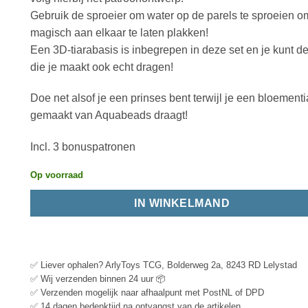
Gebruik de sproeier om water op de parels te sproeien o
magisch aan elkaar te laten plakken!
Een 3D-tiarabasis is inbegrepen in deze set en je kunt de
die je maakt ook echt dragen!
Doe net alsof je een prinses bent terwijl je een bloementi
gemaakt van Aquabeads draagt!
Incl. 3 bonuspatronen
Op voorraad
IN WINKELMAND
✅ Liever ophalen? ArlyToys TCG, Bolderweg 2a, 8243 RD Lelystad
✅ Wij verzenden binnen 24 uur 📦
✅ Verzenden mogelijk naar afhaalpunt met PostNL of DPD
✅ 14 dagen bedenktijd na ontvangst van de artikelen