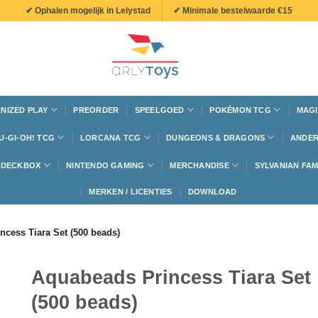
✔ Ophalen mogelijk in Lelystad
✔ Minimale bestelwaarde €15
NIZED PLAY
PREORDER
SPEELGOED
POKÉMON TCG
MAGI
U-GI-OH! TCG
LORCANA TCG
DUNGEONS & DRAGONS
ANDER
N DECKBOX
NINTENDO GAMING
MERCHANDISE
SYLVANIAN FAM
MERKEN / LICENTIES
DOWNLOAD
ncess Tiara Set (500 beads)
Aquabeads Princess Tiara Set
(500 beads)