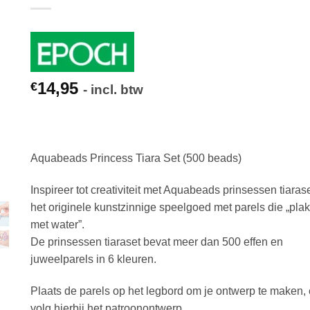
14,95
€
- incl. btw
Aquabeads Princess Tiara Set (500 beads)
Inspireer tot creativiteit met Aquabeads prinsessen tiarase
het originele kunstzinnige speelgoed met parels die „pla
met water”.
De prinsessen tiaraset bevat meer dan 500 effen en
juweelparels in 6 kleuren.
Plaats de parels op het legbord om je ontwerp te maken,
volg hierbij het patroonontwerp.