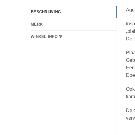
Aqu
BESCHRIJVING
Insp
MERK
„pla
WINKEL INFO 🔻
De p
Plaa
Gebr
Een 
Doe 
Ook 
tiar
De d
verv