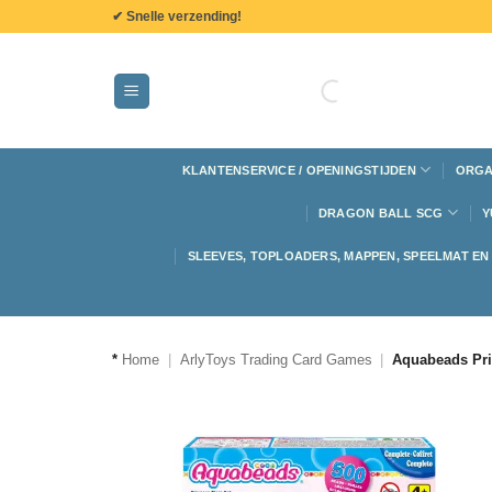
de
✔ Snelle verzending!
inhoud
KLANTENSERVICE / OPENINGSTIJDEN
ORGA
DRAGON BALL SCG
Y
SLEEVES, TOPLOADERS, MAPPEN, SPEELMAT E
*
Home
|
ArlyToys Trading Card Games
|
Aquabeads Pri