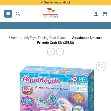
✔ Snelle verzending!
de
inhoud
*
Home
|
ArlyToys Trading Card Games
|
Aquabeads Unicorn
Friends Craft Kit (35128)