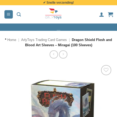
✔ Snelle verzending!
de
inhoud
*
Home
|
ArlyToys Trading Card Games
|
Dragon Shield Flesh and
Blood Art Sleeves – Miragai (100 Sleeves)