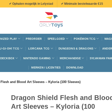
✔ Ophalen mogelijk in Lelystad
✔ Minimale bestelwaarde €15
NIZED PLAY
PREORDER
SPEELGOED
POKÉMON TCG
MAGI
U-GI-OH! TCG
LORCANA TCG
DUNGEONS & DRAGONS
ANDER
N DECKBOX
NINTENDO GAMING
MERCHANDISE
SYLVANIAN FAM
MERKEN / LICENTIES
DOWNLOAD
Flesh and Blood Art Sleeves – Kyloria (100 Sleeves)
Dragon Shield Flesh and Bloo
Art Sleeves – Kyloria (100