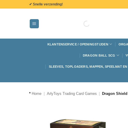
de
✔ Snelle verzending!
inhoud
KLANTENSERVICE / OPENINGSTIJDEN
ORGA
DRAGON BALL SCG
Y
SLEEVES, TOPLOADERS, MAPPEN, SPEELMAT E
*
Home
|
ArlyToys Trading Card Games
|
Dragon Shield 