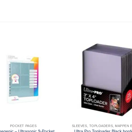
POCKET PAGES
egenic – Ultrasonic 9-Pocket
Ultra Pro Toploader Black bord