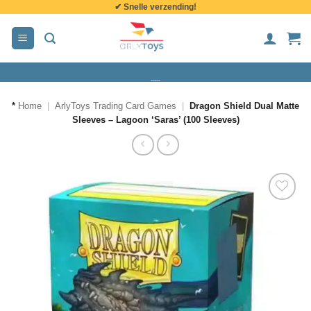
✔ Snelle verzending!
de
inhoud
*
Home
|
ArlyToys Trading Card Games
|
Dragon Shield Dual Matte
Sleeves – Lagoon ‘Saras’ (100 Sleeves)