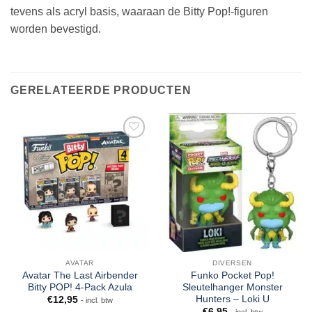
tevens als acryl basis, waaraan de Bitty Pop!-figuren
worden bevestigd.
GERELATEERDE PRODUCTEN
AVATAR
DIVERSEN
Avatar The Last Airbender
Funko Pocket Pop!
Bitty POP! 4-Pack Azula
Sleutelhanger Monster
Hunters – Loki U
€
12,95
- incl. btw
€
6,95