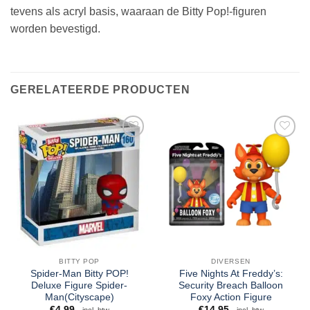
tevens als acryl basis, waaraan de Bitty Pop!-figuren
worden bevestigd.
GERELATEERDE PRODUCTEN
BITTY POP
DIVERSEN
Spider-Man Bitty POP!
Five Nights At Freddy’s:
Deluxe Figure Spider-
Security Breach Balloon
Man(Cityscape)
Foxy Action Figure
€
4,99
€
14,95