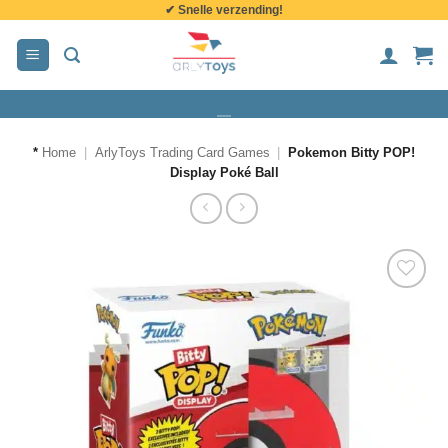
✔ Snelle verzending!
de
inhoud
*
Home
|
ArlyToys Trading Card Games
|
Pokemon Bitty POP!
Display Poké Ball