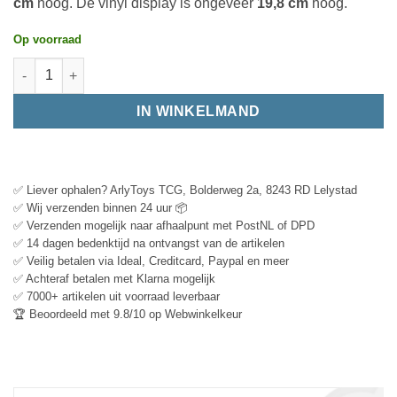
cm
hoog. De vinyl display is ongeveer
19,8 cm
hoog.
Op voorraad
IN WINKELMAND
✅ Liever ophalen? ArlyToys TCG, Bolderweg 2a, 8243 RD Lelystad
✅ Wij verzenden binnen 24 uur 📦
✅ Verzenden mogelijk naar afhaalpunt met PostNL of DPD
✅ 14 dagen bedenktijd na ontvangst van de artikelen
✅ Veilig betalen via Ideal, Creditcard, Paypal en meer
✅ Achteraf betalen met Klarna mogelijk
✅ 7000+ artikelen uit voorraad leverbaar
🏆 Beoordeeld met 9.8/10 op Webwinkelkeur