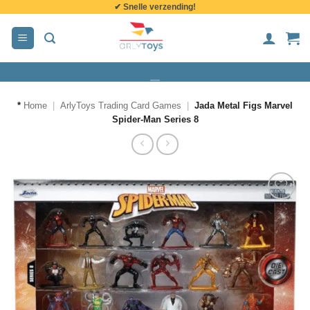
✔ Snelle verzending!
de
inhoud
*
Home
|
ArlyToys Trading Card Games
|
Jada Metal Figs Marvel
Spider-Man Series 8