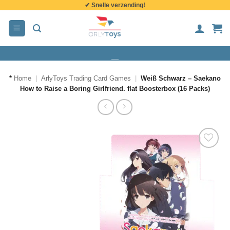
✔ Snelle verzending!
de
inhoud
*
Home
|
ArlyToys Trading Card Games
|
Weiß Schwarz – Saekano
How to Raise a Boring Girlfriend. flat Boosterbox (16 Packs)