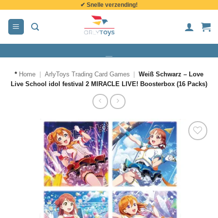
✔ Snelle verzending!
de
inhoud
*
Home
|
ArlyToys Trading Card Games
|
Weiß Schwarz – Love
Live School idol festival 2 MIRACLE LIVE! Boosterbox (16 Packs)