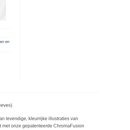
pen en
eeves)
levendige, kleurrijke illustraties van
aakt met onze gepatenteerde ChromaFusion