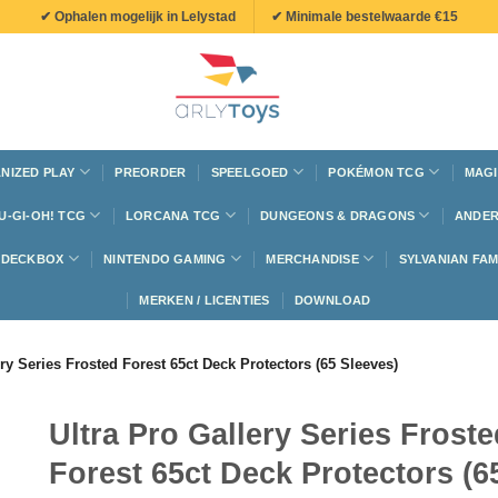
✔ Ophalen mogelijk in Lelystad
✔ Minimale bestelwaarde €15
NIZED PLAY
PREORDER
SPEELGOED
POKÉMON TCG
MAGI
U-GI-OH! TCG
LORCANA TCG
DUNGEONS & DRAGONS
ANDER
N DECKBOX
NINTENDO GAMING
MERCHANDISE
SYLVANIAN FAM
MERKEN / LICENTIES
DOWNLOAD
ery Series Frosted Forest 65ct Deck Protectors (65 Sleeves)
Ultra Pro Gallery Series Froste
Forest 65ct Deck Protectors (6