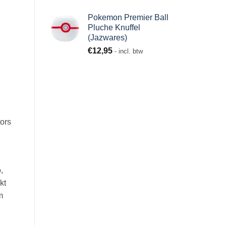
Pokemon Premier Ball
Pluche Knuffel
(Jazwares)
€
12,95
- incl. btw
tors
,
kt
m