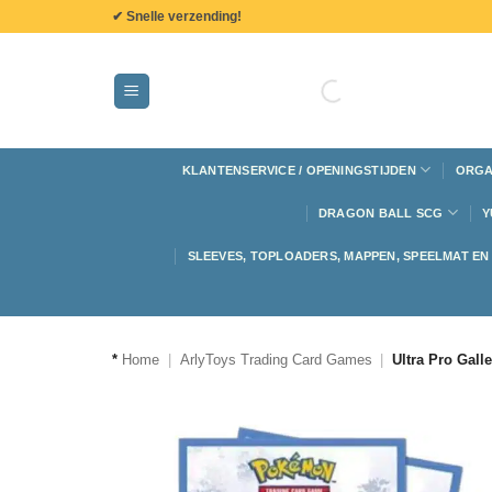
de
✔ Snelle verzending!
inhoud
KLANTENSERVICE / OPENINGSTIJDEN
ORGA
DRAGON BALL SCG
Y
SLEEVES, TOPLOADERS, MAPPEN, SPEELMAT E
*
Home
|
ArlyToys Trading Card Games
|
Ultra Pro Gall