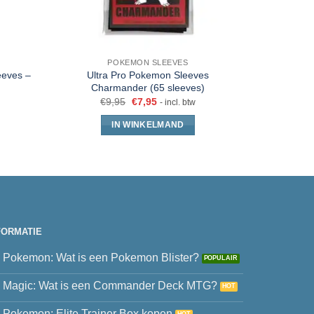
POKEMON SLEEVES
eeves –
Ultra Pro Pokemon Sleeves
Ultra Pro
Charmander (65 sleeves)
€
9,95
€
7,95
- incl. btw
IN WINKELMAND
FORMATIE
Pokemon: Wat is een Pokemon Blister?
Magic: Wat is een Commander Deck MTG?
Pokemon: Elite Trainer Box kopen