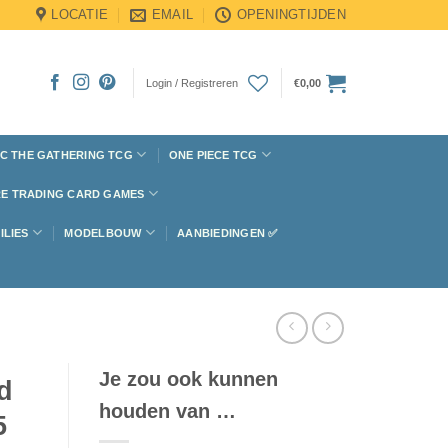
LOCATIE
EMAIL
OPENINGTIJDEN
Login / Registreren
€
0,00
C THE GATHERING TCG
ONE PIECE TCG
E TRADING CARD GAMES
ILIES
MODELBOUW
AANBIEDINGEN ✅
Je zou ook kunnen
d
houden van …
5