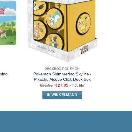
DECKBOX POKEMON
ning
Pokemon Shimmering Skyline /
Ultra Pro
Pikachu Alcove Click Deck Box
€
31,95
€
27,95
- incl. btw
IN WINKELMAND