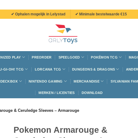
✔ Ophalen mogelijk in Lelystad
✔ Minimale bestelwaarde €15
NIZED PLAY
PREORDER
SPEELGOED
POKÉMON TCG
MAGI
U-GI-OH! TCG
LORCANA TCG
DUNGEONS & DRAGONS
ANDER
N DECKBOX
NINTENDO GAMING
MERCHANDISE
SYLVANIAN FAM
MERKEN / LICENTIES
DOWNLOAD
rouge & Ceruledge Sleeves – Armarouge
Pokemon Armarouge &