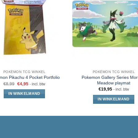
POKÉMON TCG WINKEL
POKÉMON TCG WINKEL
Pokemon Gallery Series Mor
on Pikachu 4 Pocket Portfolio
Meadow playmat
€
8,99
€
4,95
- incl. btw
€
19,95
- incl. btw
IN WINKELMAND
IN WINKELMAND