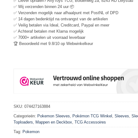
✅ Liever ophalen? ArlyToys TCG, Bolderweg 2a, 8243 RD Lelystad
✅ Wij verzenden binnen 24 uur 📦
✅ Verzenden mogelijk naar afhaalpunt met PostNL of DPD
✅ 14 dagen bedenktijd na ontvangst van de artikelen
✅ Veilig betalen via Ideal, Creditcard, Paypal en meer
✅ Achteraf betalen met Klarna mogelijk
✅ 7000+ artikelen uit voorraad leverbaar
🏆 Beoordeeld met 9.8/10 op Webwinkelkeur
SKU:
074427163884
Categorieën:
Pokemon Sleeves
,
Pokémon TCG Winkel
,
Sleeves
,
Sle
Toploaders, Mappen en Deckbox
,
TCG Accessoires
Tag:
Pokemon