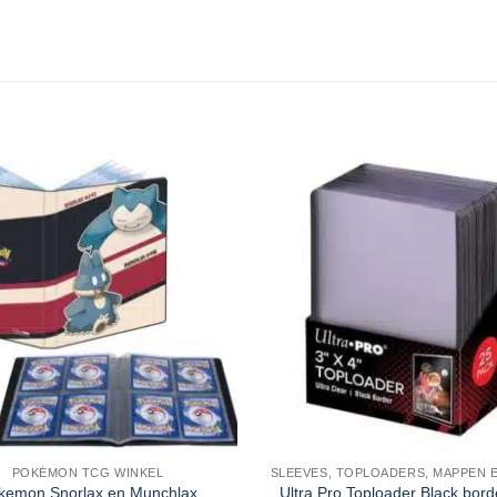
POKÉMON TCG WINKEL
kemon Snorlax en Munchlax
Ultra Pro Toploader Black bord