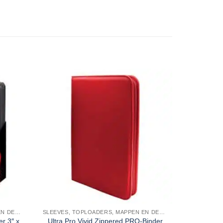
SLEEVES, TOPLOADERS, MAPPEN EN DECKBOX
SLEEVES, TOPLOADERS, MAPPEN EN DECKBOX
er 3″ x
Ultra Pro Vivid Zippered PRO-Binder
Gamege