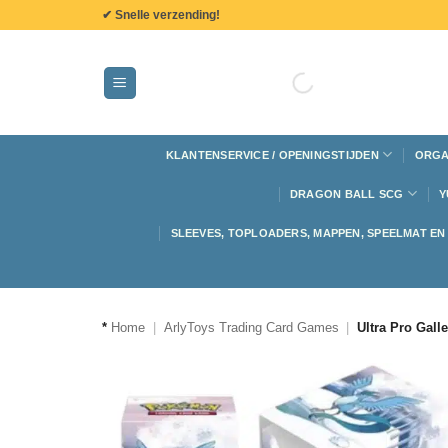
de
✔ Snelle verzending!
inhoud
KLANTENSERVICE / OPENINGSTIJDEN
ORGA
DRAGON BALL SCG
Y
SLEEVES, TOPLOADERS, MAPPEN, SPEELMAT E
*
Home
|
ArlyToys Trading Card Games
|
Ultra Pro Gall