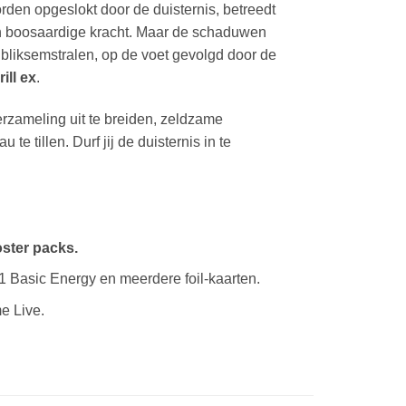
den opgeslokt door de duisternis, betreedt
en boosaardige kracht. Maar de schaduwen
 bliksemstralen, op de voet gevolgd door de
ill ex
.
erzameling uit te breiden, zeldzame
e tillen. Durf jij de duisternis in te
ster packs.
1 Basic Energy en meerdere foil-kaarten.
e Live.