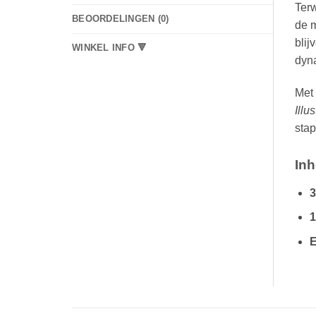
Terw
BEOORDELINGEN (0)
de 
blij
WINKEL INFO 🔻
dyn
Met 
Illu
sta
Inh
3
1
E