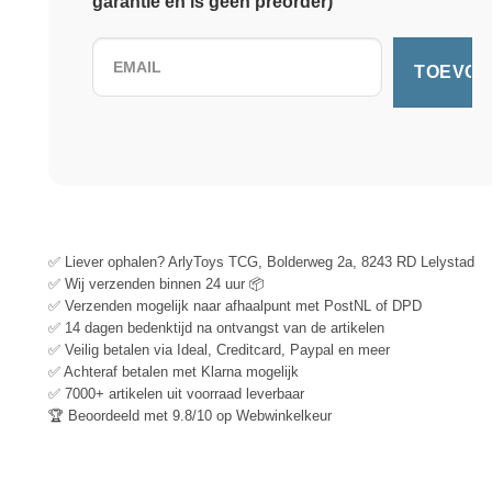
garantie en is geen preorder)
✅ Liever ophalen? ArlyToys TCG, Bolderweg 2a, 8243 RD Lelystad
✅ Wij verzenden binnen 24 uur 📦
✅ Verzenden mogelijk naar afhaalpunt met PostNL of DPD
✅ 14 dagen bedenktijd na ontvangst van de artikelen
✅ Veilig betalen via Ideal, Creditcard, Paypal en meer
✅ Achteraf betalen met Klarna mogelijk
✅ 7000+ artikelen uit voorraad leverbaar
🏆 Beoordeeld met 9.8/10 op Webwinkelkeur