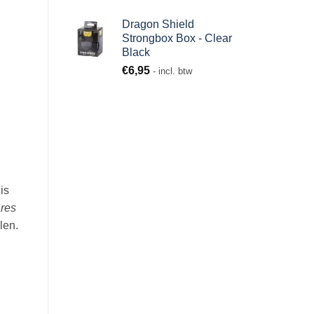
Dragon Shield
Strongbox Box - Clear
Black
€
6,95
- incl. btw
is
ares
len.