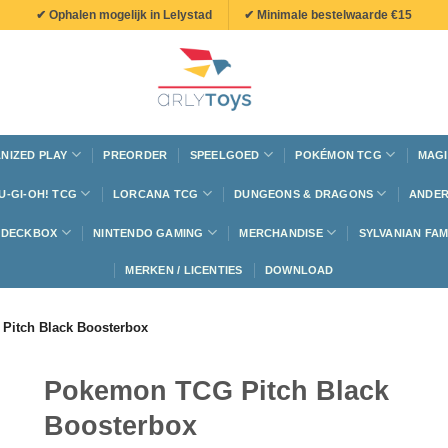
✔ Ophalen mogelijk in Lelystad
✔ Minimale bestelwaarde €15
NIZED PLAY
PREORDER
SPEELGOED
POKÉMON TCG
MAGI
U-GI-OH! TCG
LORCANA TCG
DUNGEONS & DRAGONS
ANDER
N DECKBOX
NINTENDO GAMING
MERCHANDISE
SYLVANIAN FAM
MERKEN / LICENTIES
DOWNLOAD
Pitch Black Boosterbox
Pokemon TCG Pitch Black
Boosterbox