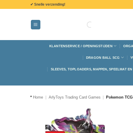
de
✔ Snelle verzending!
inhoud
KLANTENSERVICE / OPENINGSTIJDEN
ORGA
DRAGON BALL SCG
Y
SLEEVES, TOPLOADERS, MAPPEN, SPEELMAT E
*
Home
|
ArlyToys Trading Card Games
|
Pokemon TCG 