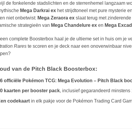
ijl de fonkelende stadslichten en de sterrenhemel langzaam wor
mythische
Mega Darkrai ex
het strijdtoneel met pure mysterie 
ven niet onbetwist:
Mega Zeraora ex
slaat terug met zinderende
amische strategieën van
Mega Chandelure ex
en
Mega Excadr
een complete Boosterbox haal je de ultieme set in huis om je v
stration Rares
te scoren en je deck naar een onoverwinbaar niveau t
ppen?
oud van de Pitch Black Boosterbox:
6 officiële Pokémon TCG: Mega Evolution – Pitch Black boo
0 kaarten per booster pack
, inclusief gegarandeerd minstens 
en codekaart
in elk pakje voor de Pokémon Trading Card Gam