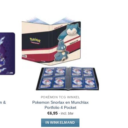
POKÉMON TCG WINKEL
PO
n &
Pokemon Snorlax en Munchlax
Pokemon
Portfolio 4 Pocket
Miraidon 
€
6,95
- incl. btw
€
23
IN WINKELMAND