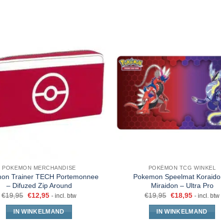
POKEMON MERCHANDISE
POKÉMON TCG WINKEL
on Trainer TECH Portemonnee
Pokemon Speelmat Koraido
– Difuzed Zip Around
Miraidon – Ultra Pro
€
19,95
€
12,95
€
19,95
€
18,95
- incl. btw
- incl. btw
IN WINKELMAND
IN WINKELMAND