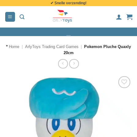
✔ Snelle verzending!
de
inhoud
*
Home
|
ArlyToys Trading Card Games
|
Pokemon Pluche Quaxly
20cm