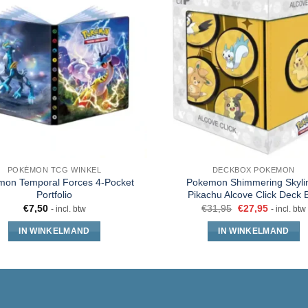
POKÉMON TCG WINKEL
DECKBOX POKEMON
on Temporal Forces 4-Pocket
Pokemon Shimmering Skylin
Portfolio
Pikachu Alcove Click Deck 
€
7,50
€
31,95
€
27,95
- incl. btw
- incl. btw
IN WINKELMAND
IN WINKELMAND