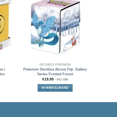
DECKBOX POKEMON
PO
e /
Pokemon Deckbox Alcove Flip: Gallery
Pokemo
Box
Series Frosted Forest
M
€
19,95
€
19
- incl. btw
IN WINKELMAND