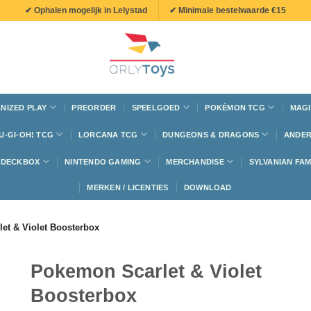
✔ Ophalen mogelijk in Lelystad
✔ Minimale bestelwaarde €15
NIZED PLAY
PREORDER
SPEELGOED
POKÉMON TCG
MAGI
U-GI-OH! TCG
LORCANA TCG
DUNGEONS & DRAGONS
ANDER
N DECKBOX
NINTENDO GAMING
MERCHANDISE
SYLVANIAN FAM
MERKEN / LICENTIES
DOWNLOAD
et & Violet Boosterbox
Pokemon Scarlet & Violet
Boosterbox