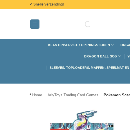
de
✔ Snelle verzending!
inhoud
KLANTENSERVICE / OPENINGSTIJDEN
ORGA
DRAGON BALL SCG
Y
SLEEVES, TOPLOADERS, MAPPEN, SPEELMAT E
*
Home
|
ArlyToys Trading Card Games
|
Pokemon Scarl