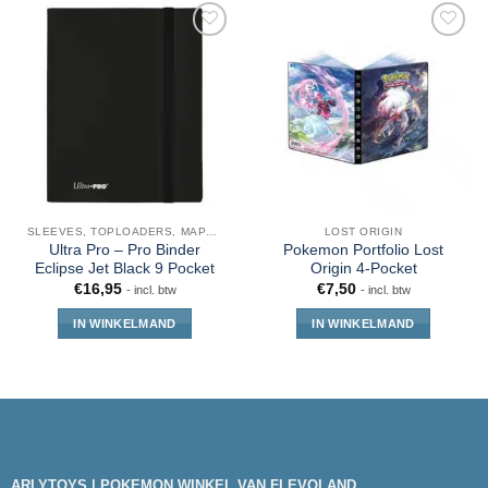
SLEEVES, TOPLOADERS, MAPPEN EN DECKBOX
LOST ORIGIN
Ultra Pro – Pro Binder
Pokemon Portfolio Lost
Eclipse Jet Black 9 Pocket
Origin 4-Pocket
€
16,95
€
7,50
- incl. btw
- incl. btw
IN WINKELMAND
IN WINKELMAND
ARLYTOYS | POKEMON WINKEL VAN FLEVOLAND