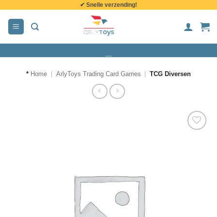
✔ Snelle verzending!
de
inhoud
*
Home
|
ArlyToys Trading Card Games
|
TCG Diversen