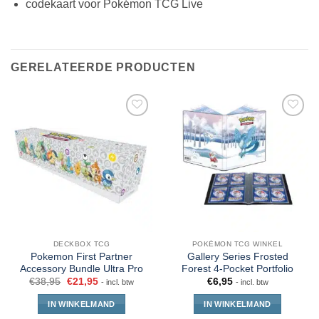
codekaart voor Pokémon TCG Live
GERELATEERDE PRODUCTEN
DECKBOX TCG
POKÉMON TCG WINKEL
Pokemon First Partner
Gallery Series Frosted
Accessory Bundle Ultra Pro
Forest 4-Pocket Portfolio
€
38,95
€
21,95
€
6,95
- incl. btw
- incl. btw
IN WINKELMAND
IN WINKELMAND