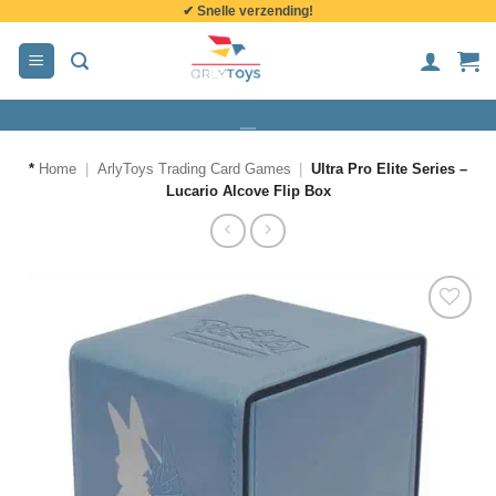
✔ Snelle verzending!
de
inhoud
*
Home
|
ArlyToys Trading Card Games
|
Ultra Pro Elite Series –
Lucario Alcove Flip Box