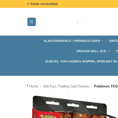
de
✔ Snelle verzending!
inhoud
KLANTENSERVICE / OPENINGSTIJDEN
ORGA
DRAGON BALL SCG
Y
SLEEVES, TOPLOADERS, MAPPEN, SPEELMAT E
*
Home
|
ArlyToys Trading Card Games
|
Pokémon TCG: 