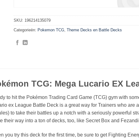
SKU:
196214135079
Categorieën:
Pokemon TCG
,
Theme Decks en Battle Decks
kémon TCG: Mega Lucario EX Lea
dy to hit the Pokémon Trading Card Game (TCG) gym with some 
rio ex League Battle Deck is a great way for Trainers who are
rules) to take their battles up a notch with a seriously powerful st
 their way into a ton of decks, too, like Secret Box and Fezandip
 you try this deck for the first time, be sure to get Fighting Ene