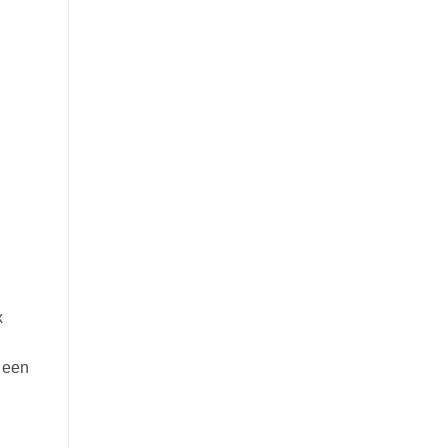
x
t een