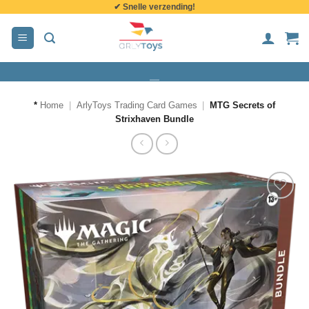
✔ Snelle verzending!
de
inhoud
*
Home
|
ArlyToys Trading Card Games
|
MTG Secrets of
Strixhaven Bundle